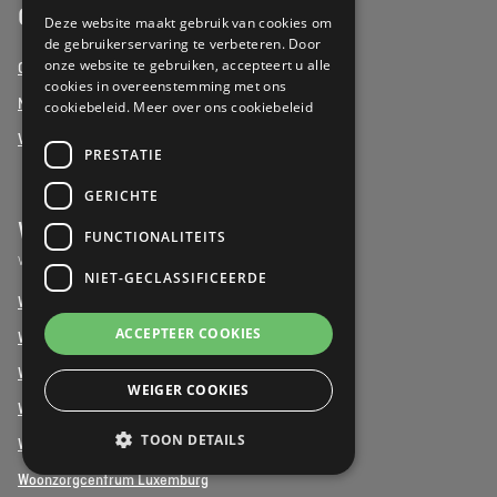
Over ons
DUTCH
Deze website maakt gebruik van cookies om
de gebruikerservaring te verbeteren. Door
onze website te gebruiken, accepteert u alle
Onze visie
cookies in overeenstemming met ons
Nieuws
cookiebeleid.
Meer over ons cookiebeleid
Vacatures
PRESTATIE
GERICHTE
Woonzorgcentra (Rusthuizen)
FUNCTIONALITEITS
Vind een woonzorgcentrum in uw buurt
NIET-GECLASSIFICEERDE
Woonzorgcentrum Antwerpen
ACCEPTEER COOKIES
Woonzorgcentrum Brussel
Woonzorgcentrum Henegouwen
WEIGER COOKIES
Woonzorgcentrum Limburg
TOON DETAILS
Woonzorgcentrum Luik
Woonzorgcentrum Luxemburg