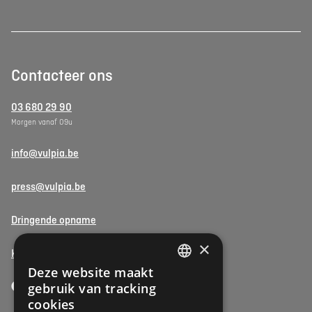
Contacteer ons
03 680 29 90
Morgen vanaf 09u
info@vulpia.be
press@vulpia.be
Dringende opname
×
Klachten -> Vulpiapunt
Deze website maakt
DUTCH
gebruik van tracking
FRENCH
cookies