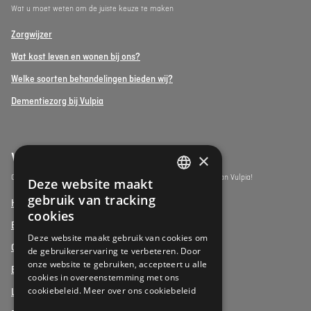
Wat u moet weten om de juiste keuze te maken
Zorgwijzer
Wat kost leven en wonen bij ons?
Welke soorten behandelingen bieden wij?
Dementiezorg bij Vulpia
×
Vulpia Premium Living
Ontdek de assistentiewoningen onder het premium segment van Vulpia!
Deze website maakt
DUTCH
gebruik van tracking
Henri Jaspar, Kraainem
FRENCH
cookies
Beukenhof aan Zee, Oostduinkerke
DUTCH
Deze website maakt gebruik van cookies om
Oud Gemeentehuis, Werchter
de gebruikerservaring te verbeteren. Door
onze website te gebruiken, accepteert u alle
Elysia Park, Antwerpen
cookies in overeenstemming met ons
cookiebeleid.
Meer over ons cookiebeleid
La Vigie, Koksijde