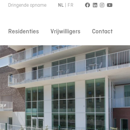
Dringende opname
NL
|
FR
Residenties
Vrijwilligers
Contact