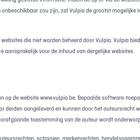
ikking gestelde informatie. Indien de op of via de websit
 onbeschikbaar zou zijn, zal Vulpia de grootst mogelijke i
websites die niet worden beheerd door Vulpia. Vulpia bied
ze aansprakelijk voor de inhoud van dergelijke websites.
en op de website www.vulpia.be. Bepaalde software-toepa
r derden aangeleverd en kunnen door het auteursrecht 
 voorafgaande toestemming van de auteur wordt onderwor
 auteursrechten, octrooien, merkenrechten, handelsnaamr