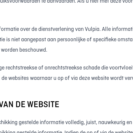
uiksvoorwaarden te aanvaarden. Als u niet met deze voor
formatie over de dienstverlening van Vulpia. Alle informa
e is niet aangepast aan persoonlijke of specifieke omstan
er worden beschouwd.
e rechtstreekse of onrechtstreekse schade die voortvloeit
p de websites waarnaar u op of via deze website wordt ve
VAN DE WEBSITE
chikking gestelde informatie volledig, juist, nauwkeurig e