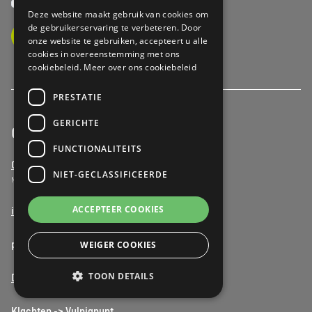
Ik ga akkoord met de
privacyvoorwaarden
DUTCH
Deze website maakt gebruik van cookies om
de gebruikerservaring te verbeteren. Door
Schrijf u in
onze website te gebruiken, accepteert u alle
cookies in overeenstemming met ons
cookiebeleid.
Meer over ons cookiebeleid
PRESTATIE
GERICHTE
Contacteer ons
FUNCTIONALITEITS
03 680 29 90
NIET-GECLASSIFICEERDE
Morgen vanaf 09u
ACCEPTEER COOKIES
info@vulpia.be
press@vulpia.be
WEIGER COOKIES
TOON DETAILS
Dringende opname
Klachten -> Vulpiapunt