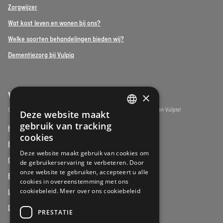
Zorgwijzer
Wat kost leven en wonen bij ons?
Welke soorten behandelingen bieden wij?
Dementiezorg bij Vulpia
Vulpia Premium Living
×
Ontdek de assistentiewoningen onder het premium segment van Vulpia!
Deze website maakt
DUTCH
gebruik van tracking
Henri Jaspar, Kraainem
FRENCH
cookies
Beukenhof aan Zee, Oostduinkerke
DUTCH
Deze website maakt gebruik van cookies om
Oud Gemeentehuis, Werchter
de gebruikerservaring te verbeteren. Door
onze website te gebruiken, accepteert u alle
Elysia Park, Antwerpen
cookies in overeenstemming met ons
cookiebeleid.
Meer over ons cookiebeleid
La Vigie, Koksijde
Duinenzee, De Panne
PRESTATIE