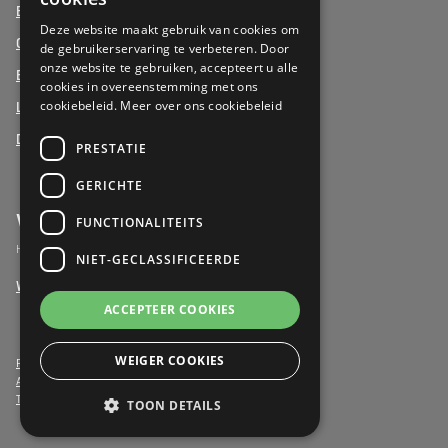
Beukenhof aan Zee, Oostduinkerke
DUTCH
Deze website maakt gebruik van cookies om
Oud Gemeentehuis, Werchter
de gebruikerservaring te verbeteren. Door
onze website te gebruiken, accepteert u alle
Elysia Park, Antwerpen
cookies in overeenstemming met ons
cookiebeleid.
Meer over ons cookiebeleid
La Vigie, Koksijde
Duinenzee, De Panne
PRESTATIE
GERICHTE
Vrijwilligers
FUNCTIONALITEITS
Het verschil maken als vrijwilliger
NIET-GECLASSIFICEERDE
Word vrijwilliger
ACCEPTEER COOKIES
WEIGER COOKIES
Privacy- & Cookiebeleid
Algemene voorwaarden
Toegankelijkheidsverklaring
TOON DETAILS