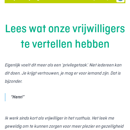
Muziek
Natuur en tuin
Onthaal
Oppas
Lees wat onze vrijwilligers
Organiseren
Praktische hulp
Senioren
Sport & spel
te vertellen hebben
Uitstappen
Vervoer
Vluchtelingen
Winkelen
Eigenlijk voelt dit meer als een ‘privilegetaak’. Niet iedereen kan
Wissen
Toepassen
dit doen. Je krijgt vertrouwen, je mag er voor iemand zijn. Dat is
bijzonder.
Henri
Ik werk sinds kort als vrijwilliger in het rusthuis. Het leek me
geweldig om te kunnen zorgen voor meer plezier en gezelligheid