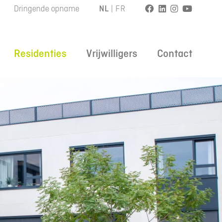
Dringende opname
NL
|
FR
Residenties
Vrijwilligers
Contact