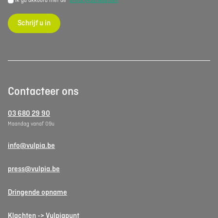
Ik ga akkoord met de
privacyvoorwaarden
Schrijf u in
Contacteer ons
03 680 29 90
Maandag vanaf 09u
info@vulpia.be
press@vulpia.be
Dringende opname
Klachten -> Vulpiapunt