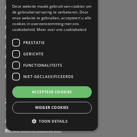
DUTCH
Deze website maakt gebruik van cookies om
Assistentiewoning Brussel
de gebruikerservaring te verbeteren. Door
Assistentiewoning Limburg
onze website te gebruiken, accepteert u alle
cookies in overeenstemming met ons
Assistentiewoning Luik
cookiebeleid.
Meer over ons cookiebeleid
Assistentiewoning Luxemburg
PRESTATIE
Assistentiewoning Namen
GERICHTE
Assistentiewoning Oost-Vlaanderen
FUNCTIONALITEITS
Assistentiewoning West-Vlaanderen
Assistentiewoning Vlaams-Brabant
NIET-GECLASSIFICEERDE
ACCEPTEER COOKIES
Zorgwijzer
WEIGER COOKIES
Wat u moet weten om de juiste keuze te maken
Zorgwijzer
TOON DETAILS
Wat kost leven en wonen bij ons?