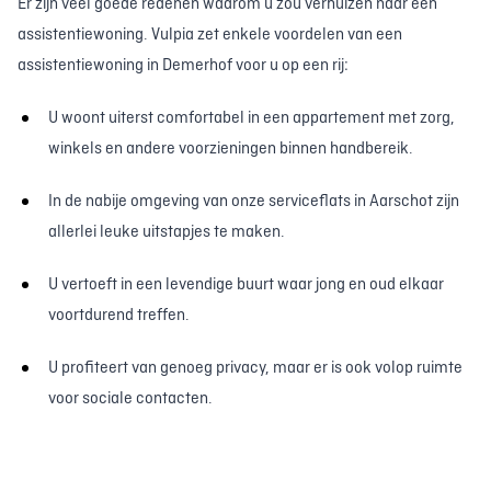
Er zijn veel goede redenen waarom u zou verhuizen naar een
assistentiewoning. Vulpia zet enkele voordelen van een
assistentiewoning in Demerhof voor u op een rij:
U woont uiterst comfortabel in een appartement met zorg,
winkels en andere voorzieningen binnen handbereik.
In de nabije omgeving van onze serviceflats in Aarschot zijn
allerlei leuke uitstapjes te maken.
U vertoeft in een levendige buurt waar jong en oud elkaar
voortdurend treffen.
U profiteert van genoeg privacy, maar er is ook volop ruimte
voor sociale contacten.