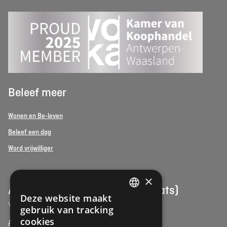
Beleef meer
Wonen en Be-leven
Beleef een dag
Word vrijwilliger
×
Assistentiewoningen (Serviceflats)
Deze website maakt
DUTCH
Vind een assistentiewoning in uw buurt
gebruik van tracking
FRENCH
cookies
Assistentiewoning Antwerpen