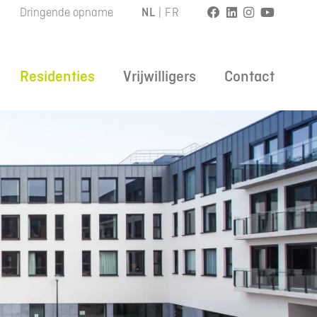
Dringende opname
NL
|
FR
Residenties
Vrijwilligers
Contact