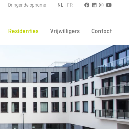
Dringende opname
NL
|
FR
Residenties
Vrijwilligers
Contact