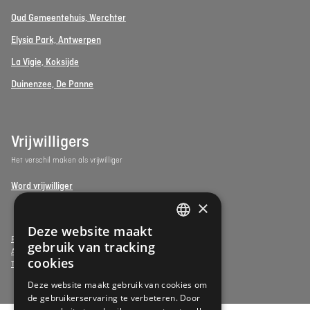
Oud Gemeentehuis, Werchter
Elysia Park, Antwerpen
La Vigie, Koksijde
Duinenzee, De Panne
Vrijwilligers
Het verschil maken als vrijwilliger
Word vrijwilliger
×
Deze website maakt
DUTCH
Privacy- & Cookiebeleid
gebruik van tracking
Algemene voorwaarden
FRENCH
cookies
Toegankelijkheidsverklaring
DUTCH
Deze website maakt gebruik van cookies om
de gebruikerservaring te verbeteren. Door