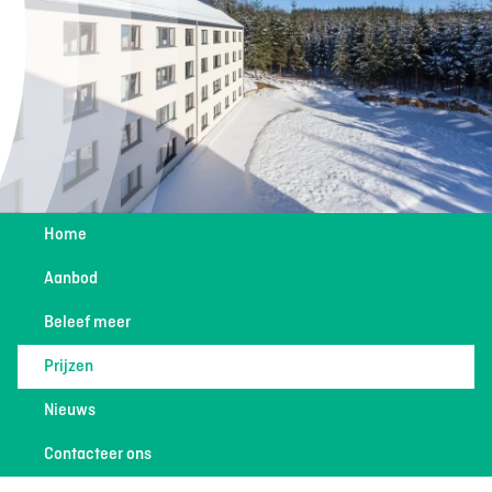
Home
Aanbod
Beleef meer
Prijzen
Nieuws
Contacteer ons