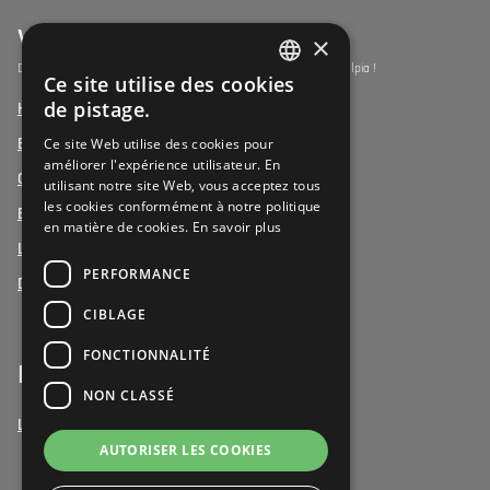
Vulpia Premium Living
×
Découvrez les résidences-services du segment premium de Vulpia !
Ce site utilise des cookies
DUTCH
de pistage.
Henri Jaspar, Kraainem
FRENCH
Ce site Web utilise des cookies pour
Beukenhof aan Zee, Oostduinkerke
améliorer l'expérience utilisateur. En
DUTCH
Oud Gemeentehuis, Werchter
utilisant notre site Web, vous acceptez tous
les cookies conformément à notre politique
Elysia Park, Antwerpen
en matière de cookies.
En savoir plus
La Vigie, Koxyde
PERFORMANCE
Duinenzee, La Panne
CIBLAGE
FONCTIONNALITÉ
Bénévoles
NON CLASSÉ
Le bénévolat chez Vulpia
AUTORISER LES COOKIES