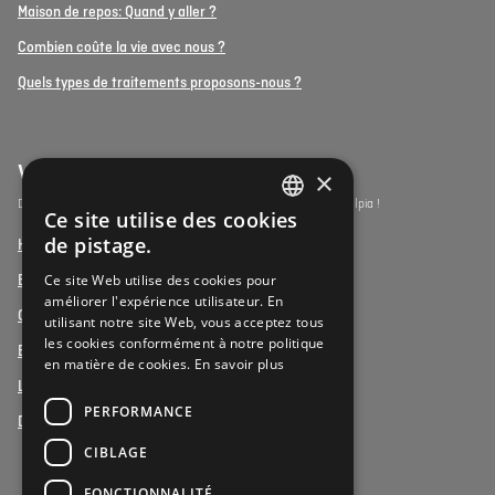
Maison de repos: Quand y aller ?
Combien coûte la vie avec nous ?
Quels types de traitements proposons-nous ?
Vulpia Premium Living
×
Découvrez les résidences-services du segment premium de Vulpia !
Ce site utilise des cookies
DUTCH
de pistage.
Henri Jaspar, Kraainem
FRENCH
Ce site Web utilise des cookies pour
Beukenhof aan Zee, Oostduinkerke
améliorer l'expérience utilisateur. En
DUTCH
Oud Gemeentehuis, Werchter
utilisant notre site Web, vous acceptez tous
les cookies conformément à notre politique
Elysia Park, Antwerpen
en matière de cookies.
En savoir plus
La Vigie, Koxyde
PERFORMANCE
Duinenzee, La Panne
CIBLAGE
FONCTIONNALITÉ