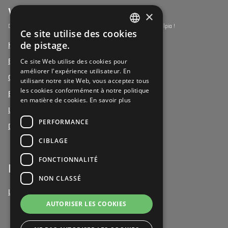
Vulpia Premium Living
×
Découvrez les résidences-services du segment premium de Vulpia !
Ce site utilise des cookies
DUTCH
de pistage.
Henri Jaspar, Kraainem
FRENCH
Ce site Web utilise des cookies pour
Beukenhof aan Zee, Oostduinkerke
améliorer l'expérience utilisateur. En
DUTCH
Oud Gemeentehuis, Werchter
utilisant notre site Web, vous acceptez tous
les cookies conformément à notre politique
Elysia Park, Antwerpen
en matière de cookies.
En savoir plus
La Vigie, Koxyde
PERFORMANCE
Duinenzee, La Panne
CIBLAGE
FONCTIONNALITÉ
Bénévoles
NON CLASSÉ
Le bénévolat chez Vulpia
AUTORISER LES COOKIES