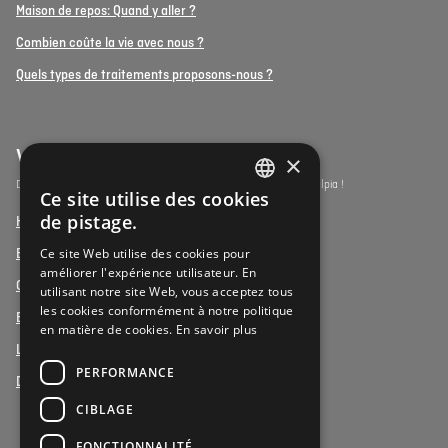
Maison de repos: Quand y aller ?
Combien coûte la vie avec nous ?
Quels types de traitements proposons-nous ?
Vulpia Premium Living
×
Découvrez les résidences-services du segment premium de Vulpia !
Ce site utilise des cookies
DUTCH
de pistage.
Henri Jaspar, Kraainem
FRENCH
Ce site Web utilise des cookies pour
Beukenhof aan Zee, Oostduinkerke
améliorer l'expérience utilisateur. En
DUTCH
Oud Gemeentehuis, Werchter
utilisant notre site Web, vous acceptez tous
les cookies conformément à notre politique
Elysia Park, Antwerpen
en matière de cookies.
En savoir plus
La Vigie, Koxyde
PERFORMANCE
Duinenzee, La Panne
CIBLAGE
FONCTIONNALITÉ