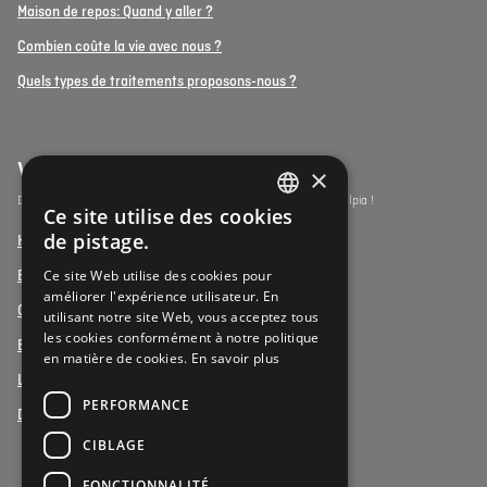
Maison de repos: Quand y aller ?
Combien coûte la vie avec nous ?
Quels types de traitements proposons-nous ?
Vulpia Premium Living
×
Découvrez les résidences-services du segment premium de Vulpia !
Ce site utilise des cookies
DUTCH
de pistage.
Henri Jaspar, Kraainem
FRENCH
Ce site Web utilise des cookies pour
Beukenhof aan Zee, Oostduinkerke
améliorer l'expérience utilisateur. En
DUTCH
Oud Gemeentehuis, Werchter
utilisant notre site Web, vous acceptez tous
les cookies conformément à notre politique
Elysia Park, Antwerpen
en matière de cookies.
En savoir plus
La Vigie, Koxyde
PERFORMANCE
Duinenzee, La Panne
CIBLAGE
FONCTIONNALITÉ