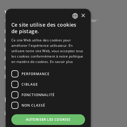
Vulpia Premium Living
×
Découvrez les résidences-services du segment premium de Vulpia !
Ce site utilise des cookies
DUTCH
de pistage.
Henri Jaspar, Kraainem
FRENCH
Ce site Web utilise des cookies pour
Beukenhof aan Zee, Oostduinkerke
améliorer l'expérience utilisateur. En
DUTCH
Oud Gemeentehuis, Werchter
utilisant notre site Web, vous acceptez tous
les cookies conformément à notre politique
Elysia Park, Antwerpen
en matière de cookies.
En savoir plus
La Vigie, Koxyde
PERFORMANCE
Duinenzee, La Panne
CIBLAGE
FONCTIONNALITÉ
Bénévoles
NON CLASSÉ
Le bénévolat chez Vulpia
AUTORISER LES COOKIES