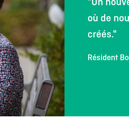
"Un nouv
où de nou
créés."
Résident B