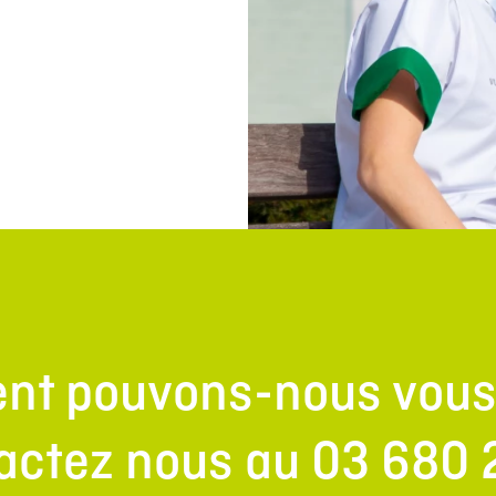
t pouvons-nous vous 
actez nous au 03 680 