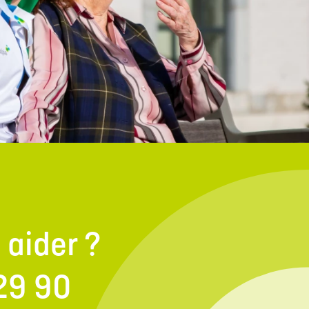
aider ?
29 90