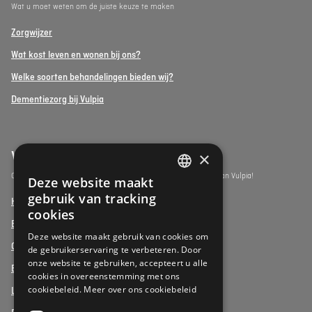
Wat u moet weten om de juiste keuze te maken
Zorgwijzer
Wat kost leven en wonen bij ons?
Welke soorten behandelingen bieden wij?
Dementiezorg bij Vulpia
×
Vulpia Premium Living
Ontdek de assistentiewoningen onder het premium segment van Vulpia!
Deze website maakt
DUTCH
gebruik van tracking
Henri Jaspar, Kraainem
FRENCH
cookies
Beukenhof aan Zee, Oostduinkerke
DUTCH
Deze website maakt gebruik van cookies om
Oud Gemeentehuis, Werchter
de gebruikerservaring te verbeteren. Door
onze website te gebruiken, accepteert u alle
Elysia Park, Antwerpen
cookies in overeenstemming met ons
cookiebeleid.
Meer over ons cookiebeleid
La Vigie, Koksijde