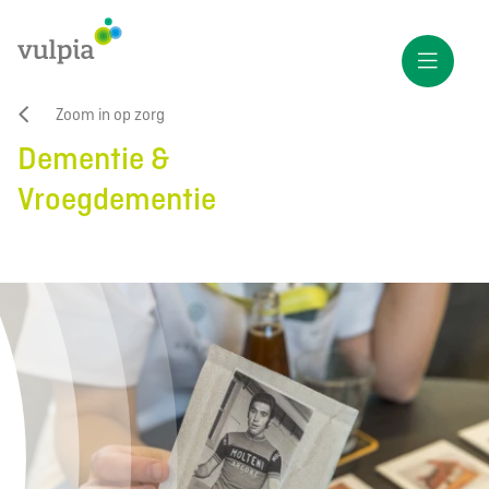
Zoom in op zorg
Dementie &
Vroegdementie