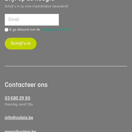
Schrijf u in op onze maandelijkse nieuwsbrief
Ik ga akkoord met de
privacyvoorwaarden
Schrijf u in
Contacteer ons
03 680 29 90
Maandag vanaf 09u
info@vulpia.be
press@vulpia.be