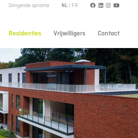
Dringende opname
NL
|
FR
Residenties
Vrijwilligers
Contact