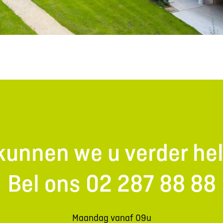
kunnen we u verder he
Bel ons 02 287 88 88
Maandag vanaf 09u