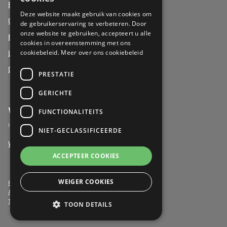
Beukenhof aan Zee, Oostduinkerke
DUTCH
Deze website maakt gebruik van cookies om
Oud Gemeentehuis, Werchter
de gebruikerservaring te verbeteren. Door
onze website te gebruiken, accepteert u alle
Elysia Park, Antwerpen
cookies in overeenstemming met ons
cookiebeleid.
Meer over ons cookiebeleid
La Vigie, Koksijde
Duinenzee, De Panne
PRESTATIE
GERICHTE
Vrijwilligers
FUNCTIONALITEITS
Het verschil maken als vrijwilliger
NIET-GECLASSIFICEERDE
Word vrijwilliger
ACCEPTEER COOKIES
WEIGER COOKIES
Privacy- & Cookiebeleid
Algemene voorwaarden
Toegankelijkheidsverklaring
TOON DETAILS