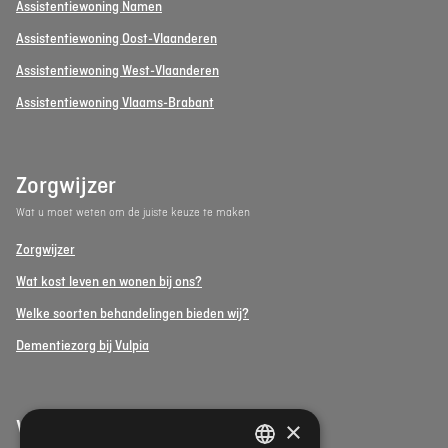
Assistentiewoning Namen
Assistentiewoning Oost-Vlaanderen
Assistentiewoning West-Vlaanderen
Assistentiewoning Vlaams-Brabant
Zorgwijzer
Wat u moet weten om de juiste keuze te maken
Zorgwijzer
Wat kost leven en wonen bij ons?
Welke soorten behandelingen bieden wij?
Dementiezorg bij Vulpia
×
Vulpia Premium Living