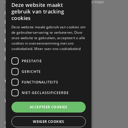
Ontdek de assistentiewoningen onder het premium segment van Vulpia!
Deze website maakt
DUTCH
gebruik van tracking
Henri Jaspar, Kraainem
FRENCH
cookies
Beukenhof aan Zee, Oostduinkerke
DUTCH
Deze website maakt gebruik van cookies om
Oud Gemeentehuis, Werchter
de gebruikerservaring te verbeteren. Door
onze website te gebruiken, accepteert u alle
Elysia Park, Antwerpen
cookies in overeenstemming met ons
cookiebeleid.
Meer over ons cookiebeleid
La Vigie, Koksijde
Duinenzee, De Panne
PRESTATIE
GERICHTE
Vrijwilligers
FUNCTIONALITEITS
Het verschil maken als vrijwilliger
NIET-GECLASSIFICEERDE
Word vrijwilliger
ACCEPTEER COOKIES
WEIGER COOKIES
Privacy- & Cookiebeleid
Algemene voorwaarden