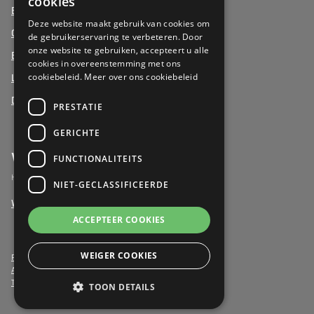
cookies
Beukenhof aan Zee, Oostduinkerke
DUTCH
Deze website maakt gebruik van cookies om
Oud Gemeentehuis, Werchter
de gebruikerservaring te verbeteren. Door
onze website te gebruiken, accepteert u alle
Elysia Park, Antwerpen
cookies in overeenstemming met ons
cookiebeleid.
Meer over ons cookiebeleid
La Vigie, Koksijde
Duinenzee, De Panne
PRESTATIE
GERICHTE
Vrijwilligers
FUNCTIONALITEITS
Het verschil maken als vrijwilliger
NIET-GECLASSIFICEERDE
Word vrijwilliger
ACCEPTEER COOKIES
WEIGER COOKIES
Privacy- & Cookiebeleid
Algemene voorwaarden
Toegankelijkheidsverklaring
TOON DETAILS