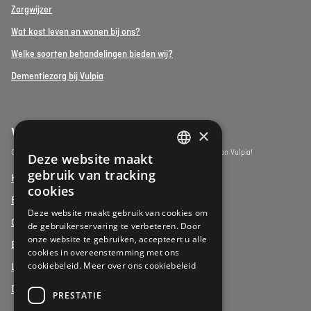
Zorgwijzer
Wat kost leven en wonen bij ons?
Welke soorten behandelingen bieden wij?
Dementiezorg bij Vulpia
×
Vulpia Premium Living
Ontdek de assistentiewoningen onder het premium segment van Vulpia!
Deze website maakt
DUTCH
gebruik van tracking
Henri Jaspar, Kraainem
FRENCH
cookies
Beukenhof aan Zee, Oostduinkerke
DUTCH
Deze website maakt gebruik van cookies om
Oud Gemeentehuis, Werchter
de gebruikerservaring te verbeteren. Door
onze website te gebruiken, accepteert u alle
Elysia Park, Antwerpen
cookies in overeenstemming met ons
cookiebeleid.
Meer over ons cookiebeleid
La Vigie, Koksijde
Duinenzee, De Panne
PRESTATIE