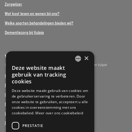
Zorgwijzer
Wat kost leven en wonen bij ons?
Welke soorten behandelingen bieden wij?
Dementiezorg bij Vulpia
Vulpia Premium Living
×
Ontdek de assistentiewoningen onder het premium segment van Vulpia!
Deze website maakt
DUTCH
gebruik van tracking
Henri Jaspar, Kraainem
FRENCH
cookies
Beukenhof aan Zee, Oostduinkerke
DUTCH
Deze website maakt gebruik van cookies om
Oud Gemeentehuis, Werchter
de gebruikerservaring te verbeteren. Door
onze website te gebruiken, accepteert u alle
Elysia Park, Antwerpen
cookies in overeenstemming met ons
cookiebeleid.
Meer over ons cookiebeleid
La Vigie, Koksijde
Duinenzee, De Panne
PRESTATIE