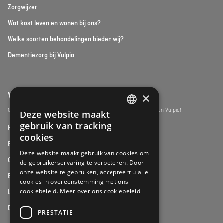
Zorgwijzer
Wat kost leven en wonen bij ons?
Welke soorten behandelingen bieden wij?
Dementiezorg bij Vulpia
Vulpia Premium Living
×
Ontdek de assistentiewoningen onder het premium segment van Vulpia!
Deze website maakt
DUTCH
gebruik van tracking
Henri Jaspar, Kraainem
FRENCH
cookies
Beukenhof aan Zee, Oostduinkerke
DUTCH
Deze website maakt gebruik van cookies om
Oud Gemeentehuis, Werchter
de gebruikerservaring te verbeteren. Door
onze website te gebruiken, accepteert u alle
Elysia Park, Antwerpen
cookies in overeenstemming met ons
cookiebeleid.
Meer over ons cookiebeleid
La Vigie, Koksijde
Duinenzee, De Panne
PRESTATIE