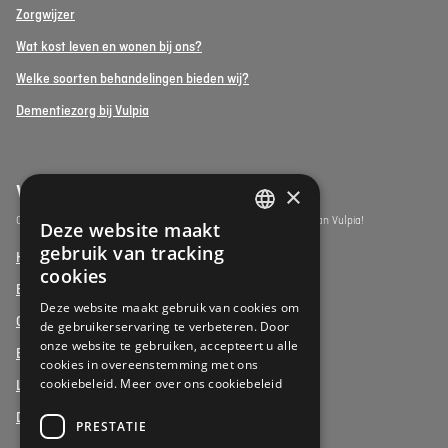
Zorgwijzer
Wat kost leven en wonen bij ons?
Welke soorten behandelingen bieden wij?
Dementiezorg bij Vulpia
Vulpia Premium Living
×
Ontdek de assistentiewoningen onder het premium segment van Vulpia!
Deze website maakt
DUTCH
gebruik van tracking
Henri Jaspar, Kraainem
FRENCH
cookies
Beukenhof aan Zee, Oostduinkerke
DUTCH
Deze website maakt gebruik van cookies om
Oud Gemeentehuis, Werchter
de gebruikerservaring te verbeteren. Door
onze website te gebruiken, accepteert u alle
Elysia Park, Antwerpen
cookies in overeenstemming met ons
cookiebeleid.
Meer over ons cookiebeleid
La Vigie, Koksijde
Duinenzee, De Panne
PRESTATIE