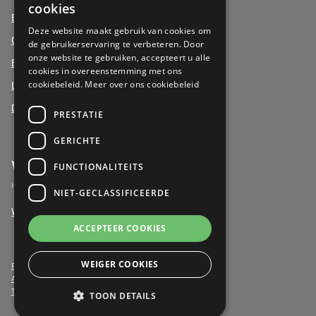
FRENCH
cookies
Beukenhof aan Zee, Oostduinkerke
DUTCH
Deze website maakt gebruik van cookies om
Oud Gemeentehuis, Werchter
de gebruikerservaring te verbeteren. Door
onze website te gebruiken, accepteert u alle
Elysia Park, Antwerpen
cookies in overeenstemming met ons
cookiebeleid.
Meer over ons cookiebeleid
La Vigie, Koksijde
Duinenzee, De Panne
PRESTATIE
GERICHTE
Vrijwilligers
FUNCTIONALITEITS
Het verschil maken als vrijwilliger
NIET-GECLASSIFICEERDE
Word vrijwilliger
ACCEPTEER COOKIES
WEIGER COOKIES
Privacy- & Cookiebeleid
Algemene voorwaarden
Toegankelijkheidsverklaring
TOON DETAILS