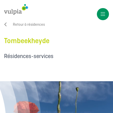
Retour à résidences
Tombeekheyde
Résidences-services