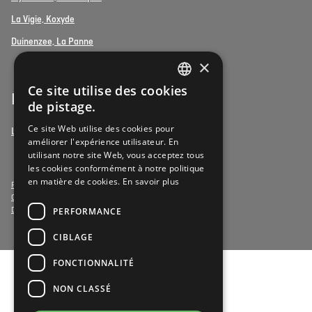
La Vigie, Koxyde
Duinenzee, La Panne
×
Ce site utilise des cookies
DUTCH
Bénévoles
de pistage.
FRENCH
Ce site Web utilise des cookies pour
Le bénévolat chez Vulpia
améliorer l'expérience utilisateur. En
DUTCH
utilisant notre site Web, vous acceptez tous
les cookies conformément à notre politique
en matière de cookies.
En savoir plus
Privacy- & Cookies
Conditions générales
PERFORMANCE
Déclaration d'accessibilité
CIBLAGE
FONCTIONNALITÉ
NON CLASSÉ