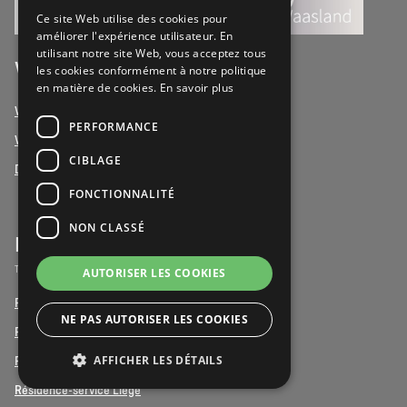
FRENCH
Ce site Web utilise des cookies pour
améliorer l'expérience utilisateur. En
DUTCH
utilisant notre site Web, vous acceptez tous
Votre quotidien
les cookies conformément à notre politique
en matière de cookies.
En savoir plus
Votre quotidien
PERFORMANCE
Vivez une journée avec nous
CIBLAGE
Devenez bénévole
FONCTIONNALITÉ
NON CLASSÉ
Résidences-services
Trouver une résidence-service près de chez vous
AUTORISER LES COOKIES
Résidence-service Anvers
NE PAS AUTORISER LES COOKIES
Résidence-service Bruxelles
AFFICHER LES DÉTAILS
Résidence-service Limbourg
Résidence-service Liège