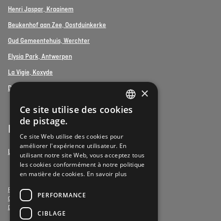
Henri Jaspar, Kraainem
Beukenhof aan Zee, Oostduinkerke
Oud Gemeentehuis, Werchter
Elysia Park, Antwerpen
La Vigie, Koxyde
Duinenzee, La Panne
×
Ce site utilise des cookies
DUTCH
de pistage.
Bénévoles
FRENCH
Ce site Web utilise des cookies pour
améliorer l'expérience utilisateur. En
DUTCH
Le bénévolat chez Vulpia
utilisant notre site Web, vous acceptez tous
les cookies conformément à notre politique
en matière de cookies.
En savoir plus
Privacy- & Cookies
PERFORMANCE
Conditions générales
Déclaration d'accessibilité
CIBLAGE