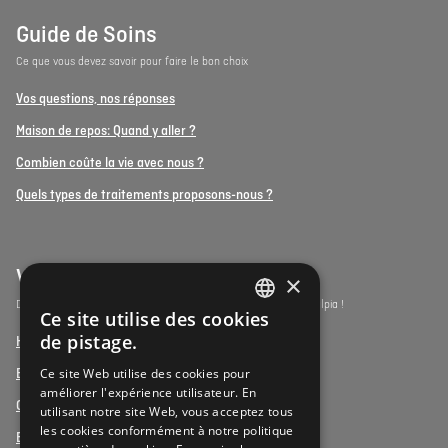
Guide de Soins
Ce que vous devez savoir pour faire le bon choix
Vos questions, nos réponses
Maison de repos: Quand y aller ?
Combien coûte la vie avec nous ?
Quels types de traitements proposons-nous ?
Vulpia Premium Living
×
Découvrez les résidences-services du segment premium de Vulpia !
Ce site utilise des cookies
DUTCH
de pistage.
Henri Jaspar, Kraainem
FRENCH
Ce site Web utilise des cookies pour
Beukenhof aan Zee, Oostduinkerke
améliorer l'expérience utilisateur. En
DUTCH
Oud Gemeentehuis, Werchter
utilisant notre site Web, vous acceptez tous
les cookies conformément à notre politique
Elysia Park, Antwerpen