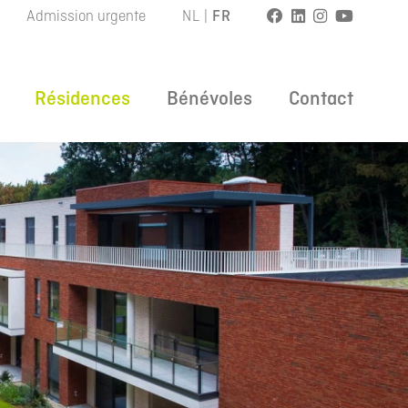
Admission urgente
NL
|
FR
Résidences
Bénévoles
Contact