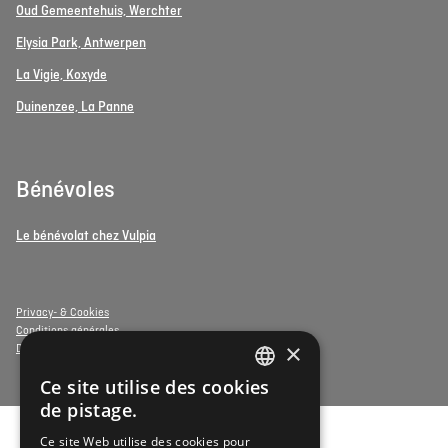
Oud Gemeentehuis, Werchter
Elysia Park, Antwerpen
La Vigie, Koxyde
Duinenzee, La Panne
Bénévoles
Le bénévolat chez Vulpia
Privacy- & Cookies
Conditions générales
×
Déclaration d'accessibilité
Ce site utilise des cookies
DUTCH
de pistage.
FRENCH
Ce site Web utilise des cookies pour