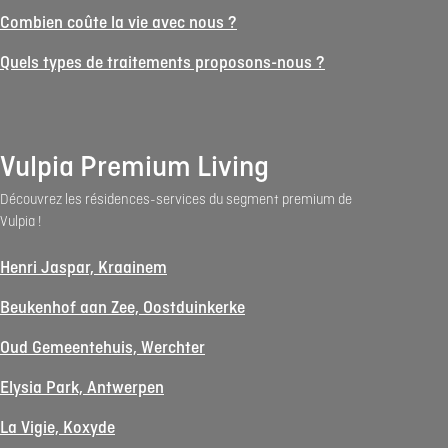
Combien coûte la vie avec nous ?
Quels types de traitements proposons-nous ?
Vulpia Premium Living
Découvrez les résidences-services du segment premium de
Vulpia !
Henri Jaspar, Kraainem
Beukenhof aan Zee, Oostduinkerke
Oud Gemeentehuis, Werchter
Elysia Park, Antwerpen
La Vigie, Koxyde