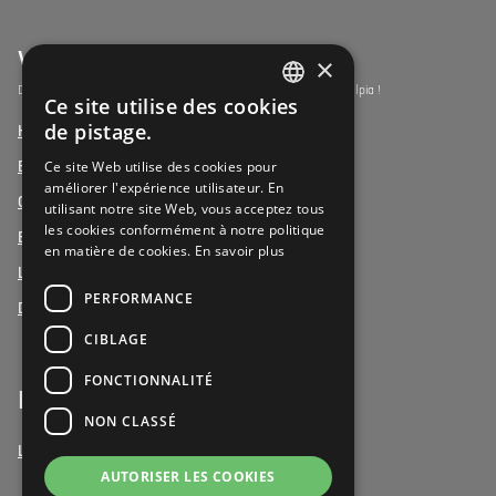
Vulpia Premium Living
×
Découvrez les résidences-services du segment premium de Vulpia !
Ce site utilise des cookies
DUTCH
de pistage.
Henri Jaspar, Kraainem
FRENCH
Ce site Web utilise des cookies pour
Beukenhof aan Zee, Oostduinkerke
améliorer l'expérience utilisateur. En
DUTCH
Oud Gemeentehuis, Werchter
utilisant notre site Web, vous acceptez tous
les cookies conformément à notre politique
Elysia Park, Antwerpen
en matière de cookies.
En savoir plus
La Vigie, Koxyde
PERFORMANCE
Duinenzee, La Panne
CIBLAGE
FONCTIONNALITÉ
Bénévoles
NON CLASSÉ
Le bénévolat chez Vulpia
AUTORISER LES COOKIES