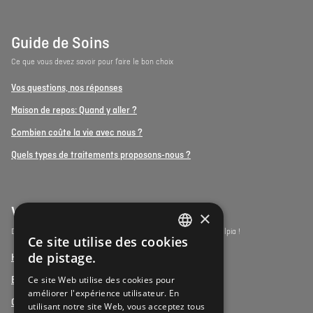
Guide de Soins
Ce que vous devez savoir pour faire le bon choix
Vos questions, nos réponses
Maison de repos: Quand y aller ?
Combien coûte la vie avec nous ?
Quels types de traitements proposons-nous ?
Vulpia Premium Living
×
Découvrez les résidences-services du segment premium de Vulpia !
Ce site utilise des cookies
DUTCH
de pistage.
Henri Jaspar, Kraainem
FRENCH
Ce site Web utilise des cookies pour
Beukenhof aan Zee, Oostduinkerke
améliorer l'expérience utilisateur. En
DUTCH
Oud Gemeentehuis, Werchter
utilisant notre site Web, vous acceptez tous