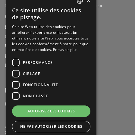
×
Découvrez les résidences-services du segment premium de Vulpia !
Ce site utilise des cookies
DUTCH
de pistage.
Henri Jaspar, Kraainem
FRENCH
Ce site Web utilise des cookies pour
Beukenhof aan Zee, Oostduinkerke
améliorer l'expérience utilisateur. En
DUTCH
Oud Gemeentehuis, Werchter
utilisant notre site Web, vous acceptez tous
les cookies conformément à notre politique
Elysia Park, Antwerpen
en matière de cookies.
En savoir plus
La Vigie, Koxyde
PERFORMANCE
Duinenzee, La Panne
CIBLAGE
FONCTIONNALITÉ
Bénévoles
NON CLASSÉ
Le bénévolat chez Vulpia
AUTORISER LES COOKIES
NE PAS AUTORISER LES COOKIES
Privacy- & Cookies
Conditions générales