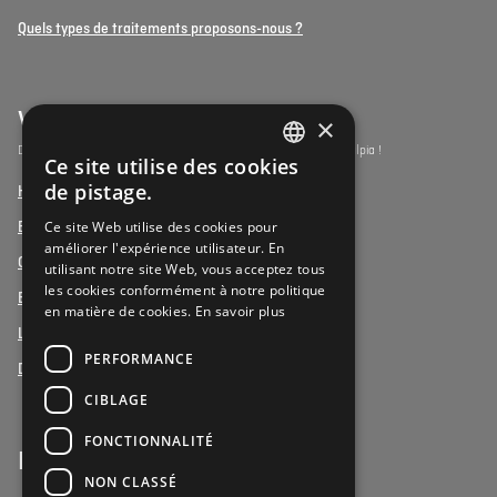
Quels types de traitements proposons-nous ?
Vulpia Premium Living
×
Découvrez les résidences-services du segment premium de Vulpia !
Ce site utilise des cookies
DUTCH
de pistage.
Henri Jaspar, Kraainem
FRENCH
Ce site Web utilise des cookies pour
Beukenhof aan Zee, Oostduinkerke
améliorer l'expérience utilisateur. En
DUTCH
Oud Gemeentehuis, Werchter
utilisant notre site Web, vous acceptez tous
les cookies conformément à notre politique
Elysia Park, Antwerpen
en matière de cookies.
En savoir plus
La Vigie, Koxyde
PERFORMANCE
Duinenzee, La Panne
CIBLAGE
FONCTIONNALITÉ
Bénévoles
NON CLASSÉ