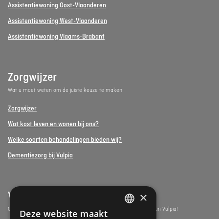
Assistentiewoning Oost-Vlaanderen
Assistentiewoning West-Vlaanderen
Assistentiewoning Vlaams-Brabant
Zorgwijzer
Wat u moet weten om de juiste keuze te maken
Zorgwijzer
Wat kost leven en wonen bij ons?
Welke soorten behandelingen bieden wij?
Dementiezorg bij Vulpia
Vulpia Premium Living
×
Ontdek de assistentiewoningen onder het premium segment van Vulpia!
Deze website maakt
DUTCH