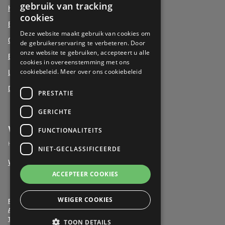
gebruik van tracking
Henri Jaspar, Kraainem
FRENCH
cookies
Beukenhof aan Zee, Oostduinkerke
DUTCH
Deze website maakt gebruik van cookies om
Oud Gemeentehuis, Werchter
de gebruikerservaring te verbeteren. Door
onze website te gebruiken, accepteert u alle
Elysia Park, Antwerpen
cookies in overeenstemming met ons
cookiebeleid.
Meer over ons cookiebeleid
La Vigie, Koksijde
Duinenzee, De Panne
PRESTATIE
GERICHTE
Vrijwilligers
FUNCTIONALITEITS
Het verschil maken als vrijwilliger
NIET-GECLASSIFICEERDE
Word vrijwilliger
ACCEPTEER COOKIES
WEIGER COOKIES
Privacy- & Cookiebeleid
Algemene voorwaarden
Toegankelijkheidsverklaring
TOON DETAILS